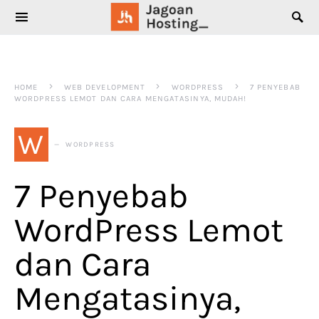
SEARCH FOR:
HOME
WEB DEVELOPMENT
WORDPRESS
7 PENYEBAB
WORDPRESS LEMOT DAN CARA MENGATASINYA, MUDAH!
W
WORDPRESS
7 Penyebab
WordPress Lemot
dan Cara
Mengatasinya,