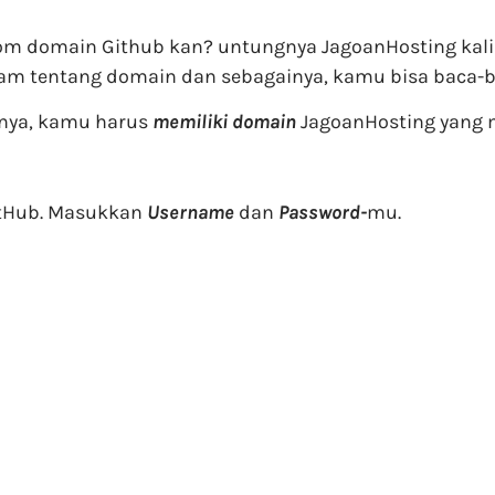
custom domain Github kan? untungnya JagoanHosting kal
alam tentang domain dan sebagainya, kamu bisa baca-ba
hnya, kamu harus
memiliki
domain
JagoanHosting yang m
itHub. Masukkan
Username
dan
Password-
mu.