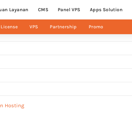
uan Layanan
CMS
Panel VPS
Apps Solution
License
VPS
Partnership
Promo
n Hosting