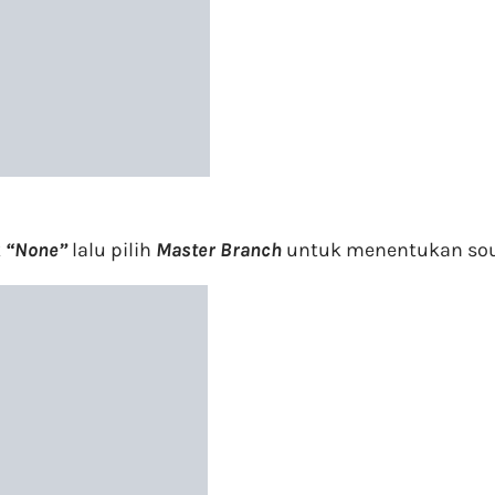
k
“
None”
lalu pilih
Master Branch
untuk menentukan sour