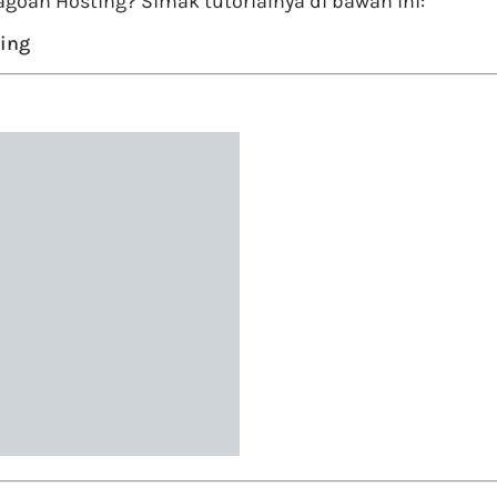
goan Hosting? Simak tutorialnya di bawah ini:
ting