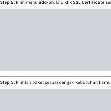
Step 2:
Pilih menu
add-on
, lalu klik
SSL Certificate
se
Step 3:
Pilihlah paket sesuai dengan kebutuhan kamu