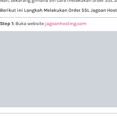
Nah, sekarang gimana sih cara melakukan order SSL Ja
Berikut ini Langkah Melakukan Order SSL Jagoan Hos
Step 1:
Buka website
jagoanhosting.com