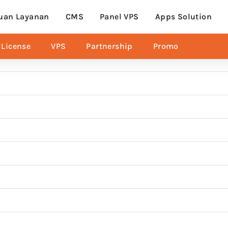
uan Layanan
CMS
Panel VPS
Apps Solution
License
VPS
Partnership
Promo