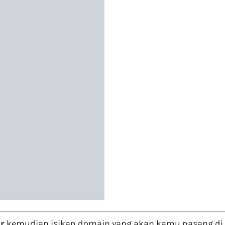
er
kemudian isikan domain yang akan kamu pasang di h