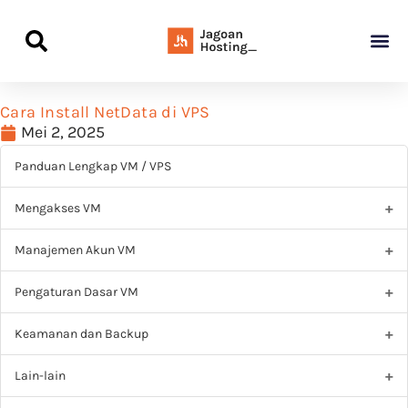
Panduan Awal L
Semua Pa
Kamus Host
Rekomendasi Pro
Cara Install NetData di VPS
Mei 2, 2025
Panduan Lengkap VM / VPS
Mengakses VM
Manajemen Akun VM
Pengaturan Dasar VM
Keamanan dan Backup
Lain-lain