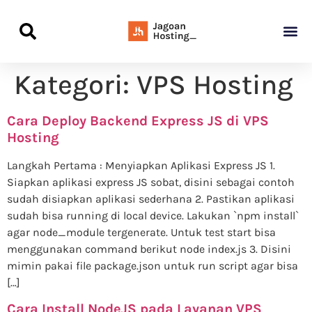
Panduan Awal L
Semua Pa
Kamus Host
Rekomendasi Pro
Kategori:
VPS Hosting
Cara Deploy Backend Express JS di VPS
Hosting
Langkah Pertama : Menyiapkan Aplikasi Express JS 1.
Siapkan aplikasi express JS sobat, disini sebagai contoh
sudah disiapkan aplikasi sederhana 2. Pastikan aplikasi
sudah bisa running di local device. Lakukan `npm install`
agar node_module tergenerate. Untuk test start bisa
menggunakan command berikut node index.js 3. Disini
mimin pakai file package.json untuk run script agar bisa
[…]
Cara Install NodeJS pada Layanan VPS