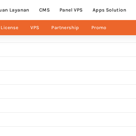
uan Layanan
CMS
Panel VPS
Apps Solution
License
VPS
Partnership
Promo