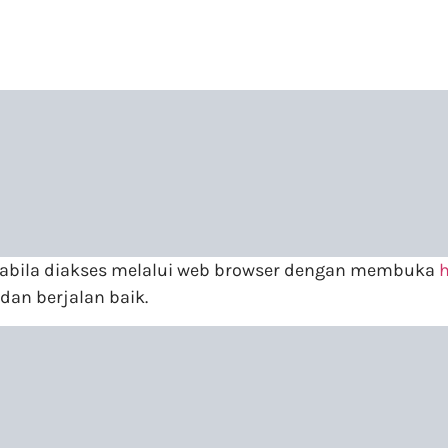
pabila diakses melalui web browser dengan membuka
h
 dan berjalan baik.