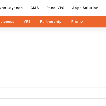
uan Layanan
CMS
Panel VPS
Apps Solution
License
VPS
Partnership
Promo