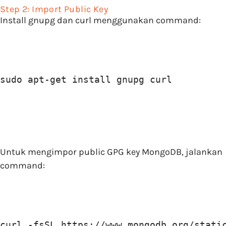
Step 2: Import Public Key
Install gnupg dan curl menggunakan command:
sudo apt-get install gnupg curl
Untuk mengimpor public GPG key MongoDB, jalankan
command:
curl -fsSL https://www.mongodb.org/stati