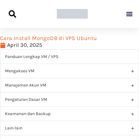
Panduan Awal L
Semua Pa
Kamus Host
Rekomendasi Pro
Cara Install MongoDB di VPS Ubuntu
April 30, 2025
Panduan Lengkap VM / VPS
Mengakses VM
Manajemen Akun VM
Pengaturan Dasar VM
Keamanan dan Backup
Lain-lain