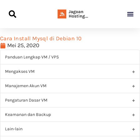
Panduan Awal L
Semua Pa
Kamus Host
Rekomendasi Pro
Cara Install Mysql di Debian 10
Mei 25, 2020
Panduan Lengkap VM / VPS
Mengakses VM
Manajemen Akun VM
Pengaturan Dasar VM
Keamanan dan Backup
Lain-lain