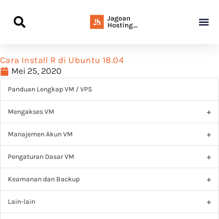
Panduan Awal L
Semua Pa
Kamus Host
Rekomendasi Pro
Cara Install R di Ubuntu 18.04
Mei 25, 2020
Panduan Lengkap VM / VPS
Mengakses VM
Manajemen Akun VM
Pengaturan Dasar VM
Keamanan dan Backup
Lain-lain