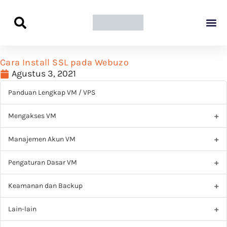
Panduan Awal L
Semua Pa
Kamus Host
Rekomendasi Pro
Cara Install SSL pada Webuzo
Agustus 3, 2021
Panduan Lengkap VM / VPS
Mengakses VM
Manajemen Akun VM
Pengaturan Dasar VM
Keamanan dan Backup
Lain-lain