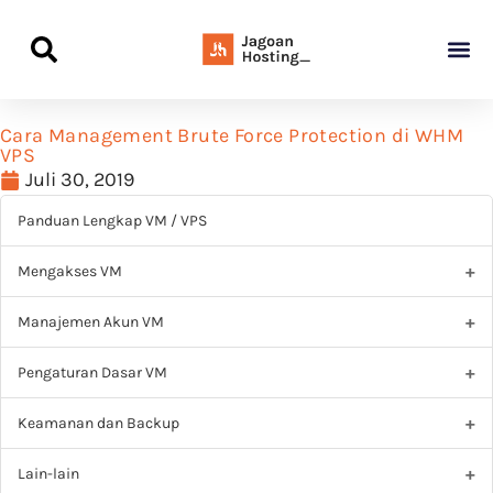
Panduan Awal L
Semua Pa
Kamus Host
Rekomendasi Pro
Cara Management Brute Force Protection di WHM
VPS
Juli 30, 2019
Panduan Lengkap VM / VPS
Mengakses VM
Manajemen Akun VM
Pengaturan Dasar VM
Keamanan dan Backup
Lain-lain