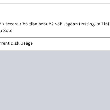
mu secara tiba-tiba penuh? Nah Jagoan Hosting kali in
a Sob!
ent Disk Usage