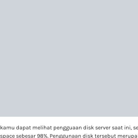
kamu dapat melihat pengguaan disk server saat ini, 
space sebesar 98%. Penggunaan disk tersebut merupak