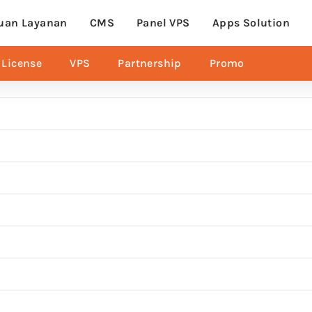
uan Layanan
CMS
Panel VPS
Apps Solution
License
VPS
Partnership
Promo