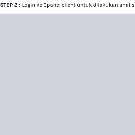
STEP 2 :
Login ke Cpanel client untuk dilakukan anal