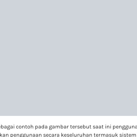
sebagai contoh pada gambar tersebut saat ini penggun
an penggunaan secara keseluruhan termasuk sistem op