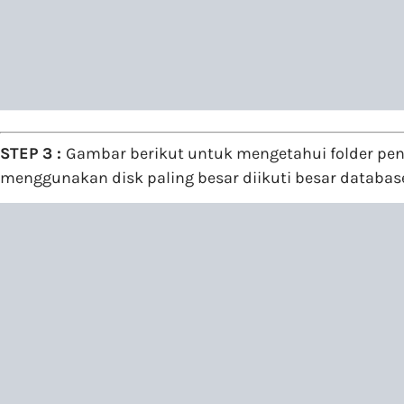
STEP 3 :
Gambar berikut untuk mengetahui folder pen
menggunakan disk paling besar diikuti besar database