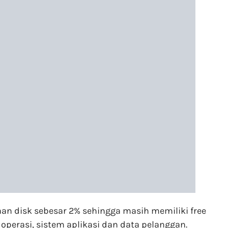
aan disk sebesar 2% sehingga masih memiliki free
erasi, sistem aplikasi dan data pelanggan.