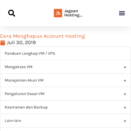
Panduan Awal L
Semua Pa
Kamus Host
Rekomendasi Pro
Cara Menghapus Account Hosting
Juli 30, 2019
Panduan Lengkap VM / VPS
Mengakses VM
Manajemen Akun VM
Pengaturan Dasar VM
Keamanan dan Backup
Lain-lain