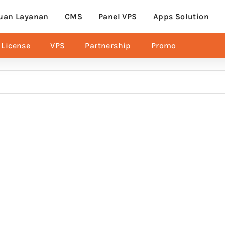
uan Layanan
CMS
Panel VPS
Apps Solution
License
VPS
Partnership
Promo