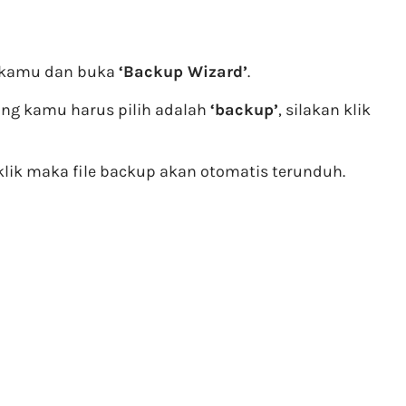
l kamu dan buka
‘Backup Wizard’
.
ang kamu harus pilih adalah
‘backup’
, silakan klik
lik maka file backup akan otomatis terunduh.