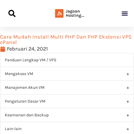
Panduan Awal L
Semua Pa
Kamus Host
Rekomendasi Pro
Cara Mudah Install Multi PHP Dan PHP Ekstensi VPS
cPanel
Februari 24, 2021
Panduan Lengkap VM / VPS
Mengakses VM
Manajemen Akun VM
Pengaturan Dasar VM
Keamanan dan Backup
Lain-lain