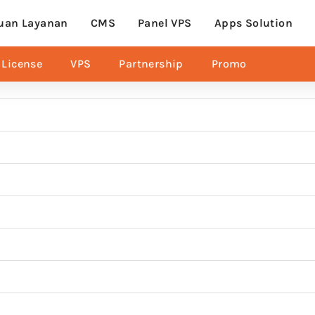
uan Layanan
CMS
Panel VPS
Apps Solution
License
VPS
Partnership
Promo