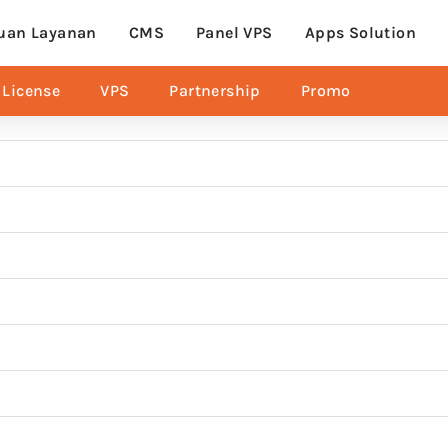
uan Layanan
CMS
Panel VPS
Apps Solution
License
VPS
Partnership
Promo