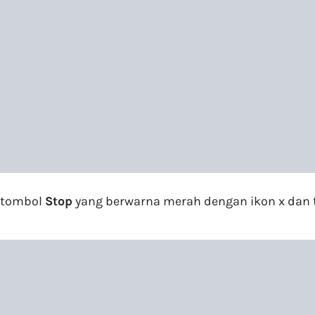
k tombol
Stop
yang berwarna merah dengan ikon x dan 