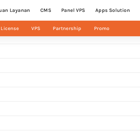
uan Layanan
CMS
Panel VPS
Apps Solution
License
VPS
Partnership
Promo