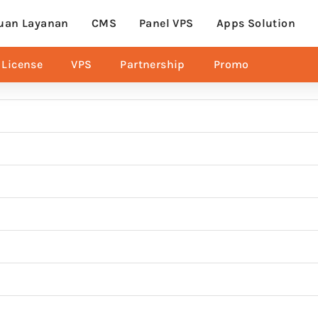
uan Layanan
CMS
Panel VPS
Apps Solution
License
VPS
Partnership
Promo