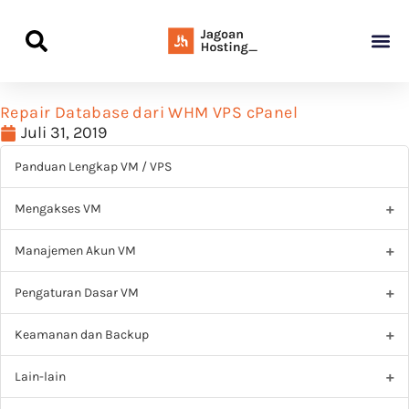
Panduan Awal L
Semua Pa
Kamus Host
Rekomendasi Pro
Repair Database dari WHM VPS cPanel
Juli 31, 2019
Panduan Lengkap VM / VPS
Mengakses VM
Manajemen Akun VM
Pengaturan Dasar VM
Keamanan dan Backup
Lain-lain