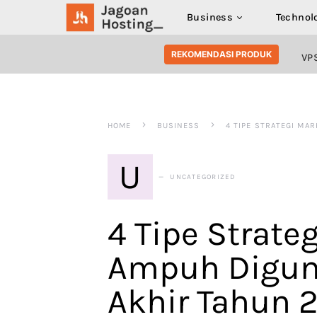
Business
Technol
SEARCH FOR:
REKOMENDASI PRODUK
VP
HOME
BUSINESS
4 TIPE STRATEGI MA
U
UNCATEGORIZED
4 Tipe Strate
Ampuh Digun
Akhir Tahun 