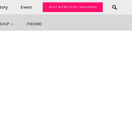
tory
Event
BUAT WEBSITEMU SEKARANG
SHIP
PROMO