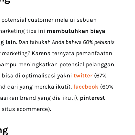
potensial customer melalui sebuah
marketing tipe ini
membutuhkan biaya
g lain
.
Dan tahukah Anda bahwa 60% pebisnis
t marketing?
Karena ternyata pemanfaatan
mampu meningkatkan potensial pelanggan.
 bisa di optimalisasi yakni
twitter
(67%
 dari yang mereka ikuti),
facebook
(60%
ikan brand yang dia ikuti),
pinterest
 situs ecommerce).
ng