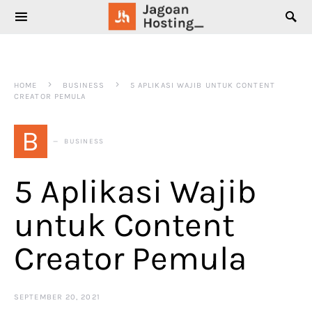
SEARCH FOR:
HOME
BUSINESS
5 APLIKASI WAJIB UNTUK CONTENT
CREATOR PEMULA
B
BUSINESS
5 Aplikasi Wajib
untuk Content
Creator Pemula
SEPTEMBER 20, 2021