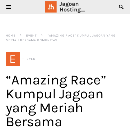
SEARCH FOR:
HOME
EVENT
“AMAZING RACE” KUMPUL JAGOAN YANG
MERIAH BERSAMA KOMUNITAS
E
EVENT
“Amazing Race”
Kumpul Jagoan
yang Meriah
Bersama