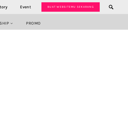
tory
Event
BUAT WEBSITEMU SEKARANG
SHIP
PROMO