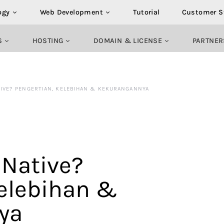
ogy
Web Development
Tutorial
Customer S
S
HOSTING
DOMAIN & LICENSE
PARTNER
TIVE? PENGERTIAN, KELEBIHAN & KEKURANGANNYA
 Native?
Kelebihan &
ya