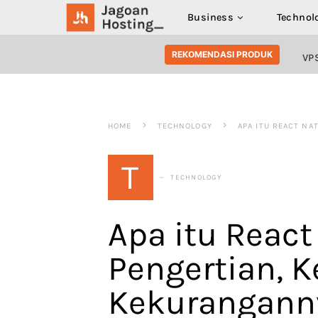
Business
Technol
SEARCH FOR:
REKOMENDASI PRODUK
VP
HOME
TECHNOLOGY
APA ITU REACT NA
T
TECHNOLOGY
Apa itu React
Pengertian, 
Kekurangann