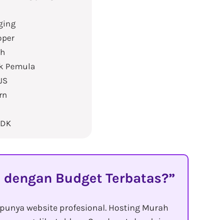
ging
oper
ah
uk Pemula
JS
rn
SDK
 dengan Budget Terbatas?
punya website profesional. Hosting Murah