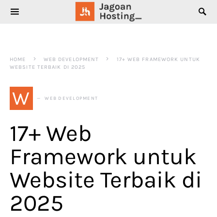
SEARCH FOR:
HOME
WEB DEVELOPMENT
17+ WEB FRAMEWORK UNTUK
WEBSITE TERBAIK DI 2025
W
WEB DEVELOPMENT
17+ Web
Framework untuk
Website Terbaik di
2025