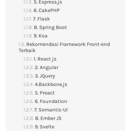
5. Express.js
6. CakePHP
7. Flask
8. Spring Boot
9. Koa
Rekomendasi Framework Front-end
Terbaik
1. React js
2. Angular
3. JQuery
4.Backbone.js
5. Preact
6. Foundation
7. Semantic-UI
8. Ember JS
9. Svelte