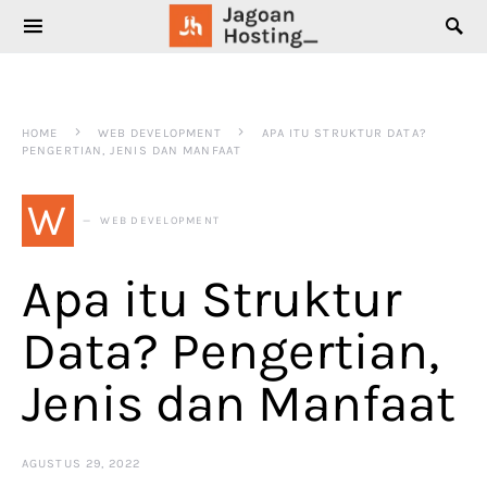
SEARCH FOR:
HOME
WEB DEVELOPMENT
APA ITU STRUKTUR DATA?
PENGERTIAN, JENIS DAN MANFAAT
W
WEB DEVELOPMENT
Apa itu Struktur
Data? Pengertian,
Jenis dan Manfaat
AGUSTUS 29, 2022