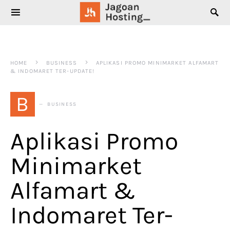
SEARCH FOR:
HOME
BUSINESS
APLIKASI PROMO MINIMARKET ALFAMART
& INDOMARET TER-UPDATE!
B
BUSINESS
Aplikasi Promo
Minimarket
Alfamart &
Indomaret Ter-