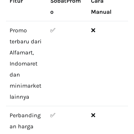
Fitur
SobatProm
Cara
o
Manual
Promo
✅
❌
terbaru dari
Alfamart,
Indomaret
dan
minimarket
lainnya
Perbanding
✅
❌
an harga