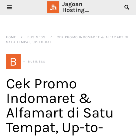
SEARCH FOR:
HOME
BUSINESS
CEK PROMO INDOMARET & ALFAMART DI
SATU TEMPAT, UP-TO-DATE!
B
BUSINESS
Cek Promo
Indomaret &
Alfamart di Satu
Tempat, Up-to-