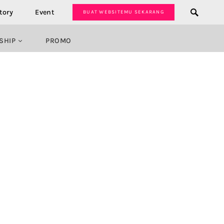
tory
Event
BUAT WEBSITEMU SEKARANG
SHIP
PROMO