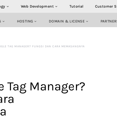
ogy
Web Development
Tutorial
Customer S
S
HOSTING
DOMAIN & LICENSE
PARTNER
OOGLE TAG MANAGER? FUNGSI DAN CARA MEMASANGNYA
le Tag Manager?
ara
a