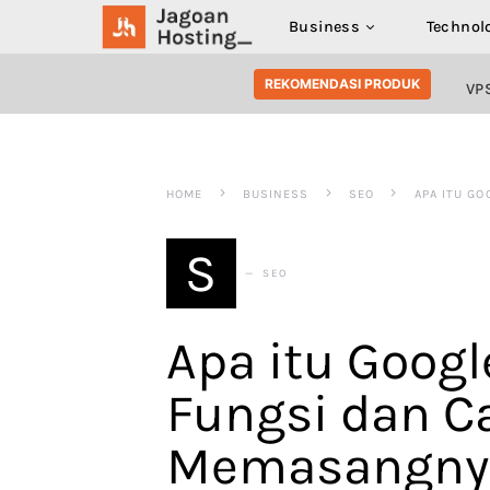
Business
Technol
SEARCH FOR:
REKOMENDASI PRODUK
VP
HOME
BUSINESS
SEO
APA ITU G
S
SEO
Apa itu Goog
Fungsi dan C
Memasangny