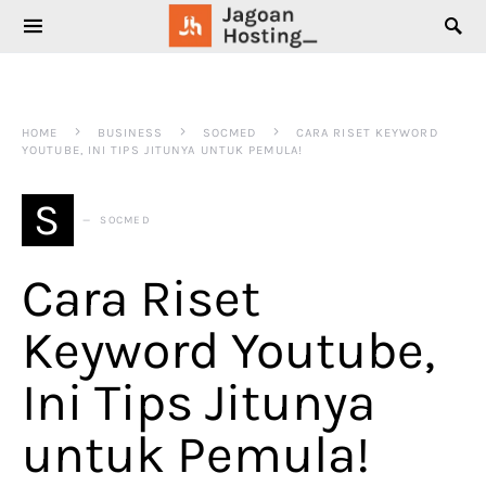
SEARCH FOR:
HOME
BUSINESS
SOCMED
CARA RISET KEYWORD
YOUTUBE, INI TIPS JITUNYA UNTUK PEMULA!
S
SOCMED
Cara Riset
Keyword Youtube,
Ini Tips Jitunya
untuk Pemula!