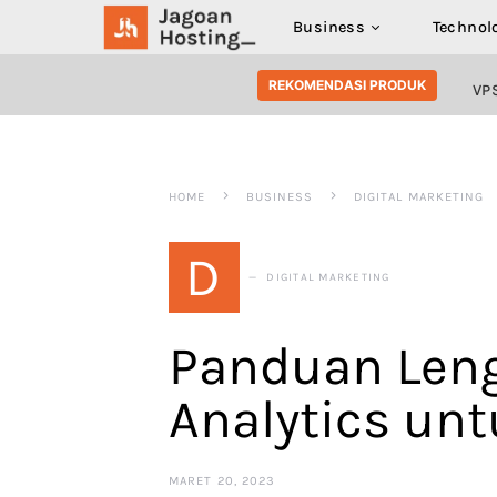
Business
Technol
SEARCH FOR:
REKOMENDASI PRODUK
VP
HOME
BUSINESS
DIGITAL MARKETING
D
DIGITAL MARKETING
Panduan Len
Analytics un
MARET 20, 2023