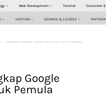
ogy
Web Development
Tutorial
Customer S
S
HOSTING
DOMAIN & LICENSE
PARTNER
PANDUAN LENGKAP GOOGLE ANALYTICS UNTUK PEMULA
gkap Google
tuk Pemula