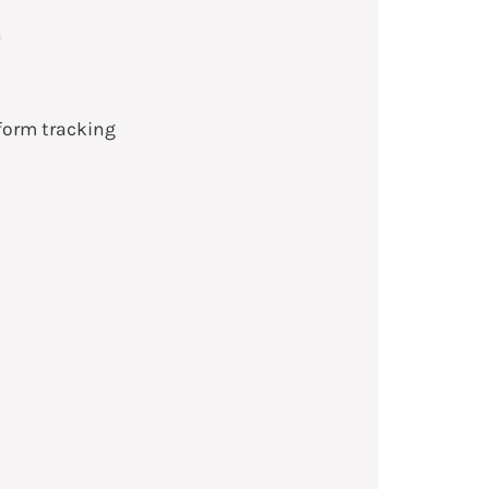
n
form tracking
e