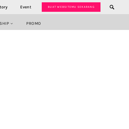
tory
Event
BUAT WEBSITEMU SEKARANG
SHIP
PROMO