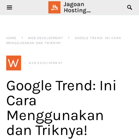
SEARCH FOR:
HOME
WEB DEVELOPMENT
GOOGLE TREND: INI CARA
MENGGUNAKAN DAN TRIKNYA!
W
WEB DEVELOPMENT
Google Trend: Ini
Cara
Menggunakan
dan Triknya!