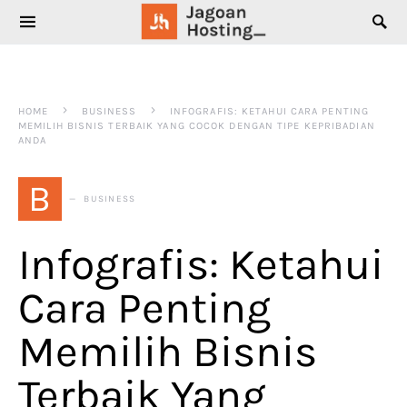
SEARCH FOR:
HOME
BUSINESS
INFOGRAFIS: KETAHUI CARA PENTING
MEMILIH BISNIS TERBAIK YANG COCOK DENGAN TIPE KEPRIBADIAN
ANDA
B
BUSINESS
Infografis: Ketahui
Cara Penting
Memilih Bisnis
Terbaik Yang