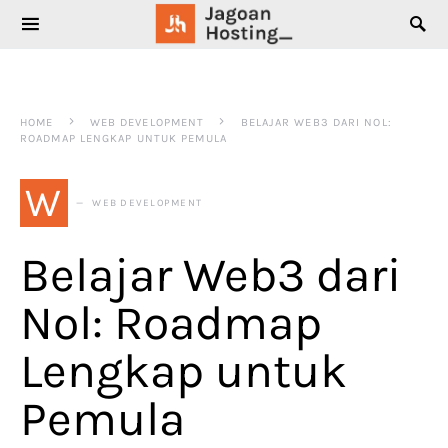
SEARCH FOR:
HOME
WEB DEVELOPMENT
BELAJAR WEB3 DARI NOL:
ROADMAP LENGKAP UNTUK PEMULA
W
WEB DEVELOPMENT
Belajar Web3 dari
Nol: Roadmap
Lengkap untuk
Pemula