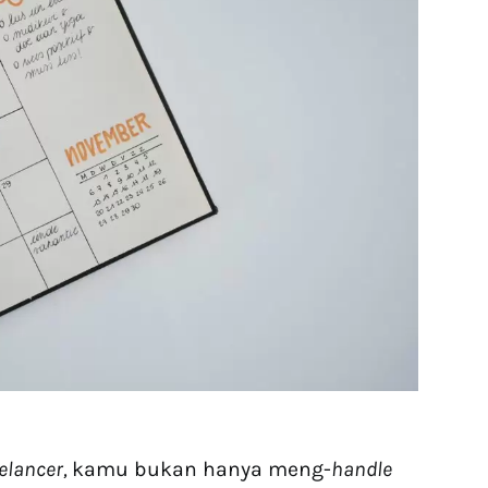
eelancer,
kamu bukan hanya meng-
handle