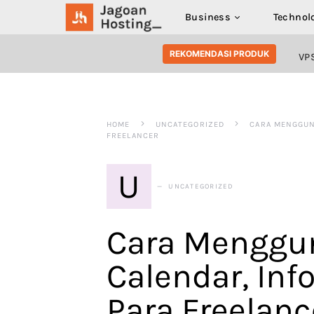
Business
Technol
SEARCH FOR:
REKOMENDASI PRODUK
VP
HOME
UNCATEGORIZED
CARA MENGGUN
FREELANCER
U
UNCATEGORIZED
Cara Menggu
Calendar, Inf
Para Freelanc