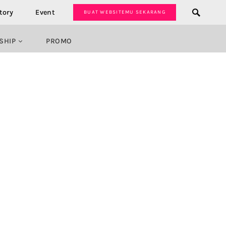
tory
Event
BUAT WEBSITEMU SEKARANG
SHIP
PROMO