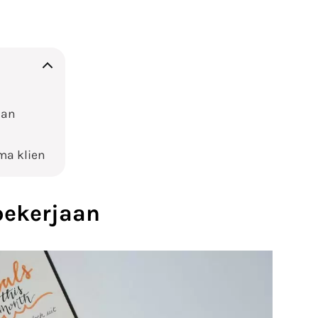
aan
ma klien
ekerjaan