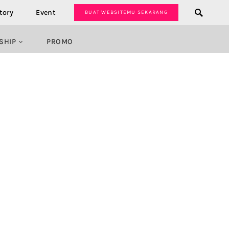
tory
Event
BUAT WEBSITEMU SEKARANG
SHIP
PROMO