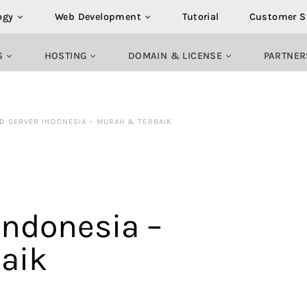
ogy
Web Development
Tutorial
Customer S
S
HOSTING
DOMAIN & LICENSE
PARTNER
D SERVER INDONESIA – MURAH & TERBAIK
Indonesia –
aik