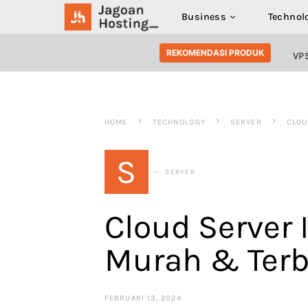
Business
Technol
SEARCH FOR:
REKOMENDASI PRODUK
VP
HOME
TECHNOLOGY
SERVER
CLOU
S
SERVER
Cloud Server 
Murah & Terb
FEBRUARI 13, 2024