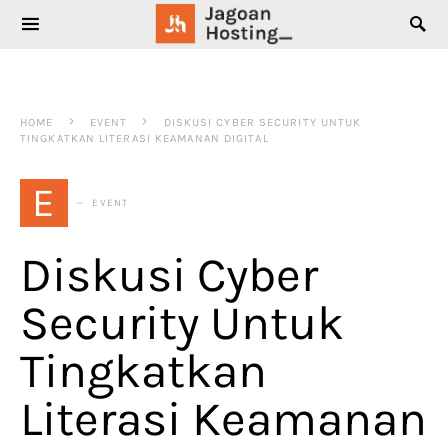
SEARCH FOR:
HOME
EVENT
DISKUSI CYBER SECURITY UNTUK
TINGKATKAN LITERASI KEAMANAN DIGITAL
E
EVENT
Diskusi Cyber
Security Untuk
Tingkatkan
Literasi Keamanan