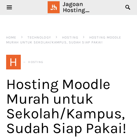
SEARCH FOR:
HOME
TECHNOLOGY
HOSTING
HOSTING MOODLE
MURAH UNTUK SEKOLAH/KAMPUS, SUDAH SIAP PAKAI!
H
HOSTING
Hosting Moodle
Murah untuk
Sekolah/Kampus,
Sudah Siap Pakai!