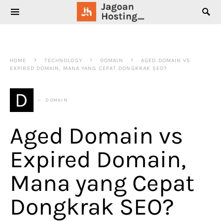
SEARCH FOR:
HOME
TECHNOLOGY
DOMAIN
AGED DOMAIN VS
EXPIRED DOMAIN, MANA YANG CEPAT DONGKRAK SEO?
D
DOMAIN
Aged Domain vs
Expired Domain,
Mana yang Cepat
Dongkrak SEO?