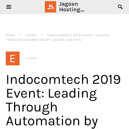
SEARCH FOR:
HOME
EVENT
INDOCOMTECH 2019 EVENT: LEADING
THROUGH AUTOMATION BY JAGOAN HOSTING
E
EVENT
Indocomtech 2019
Event: Leading
Through
Automation by