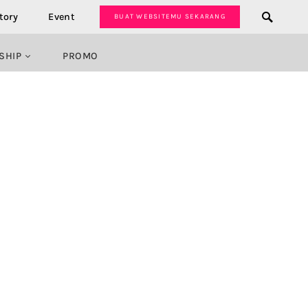
tory
Event
BUAT WEBSITEMU SEKARANG
SHIP
PROMO