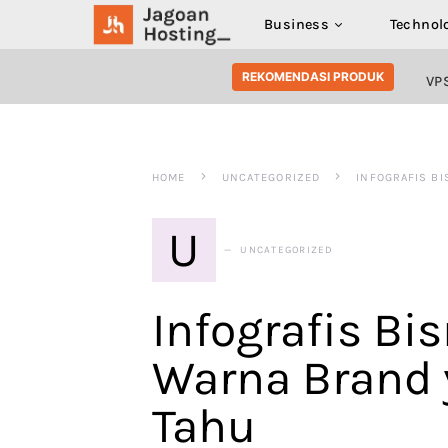
Business
Technol
SEARCH FOR:
REKOMENDASI PRODUK
VP
HOME
UNCATEGORIZED
INFOGRAFIS BI
U
UNCATEGORIZED
Infografis Bis
Warna Brand
Tahu