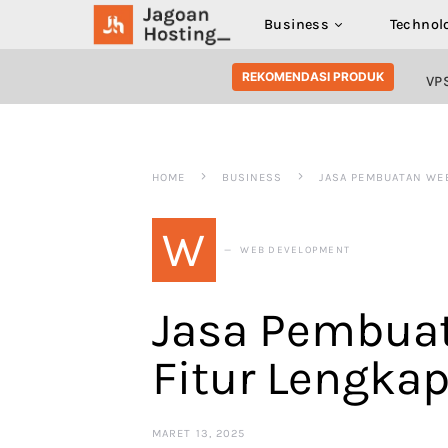
Business
Technol
SEARCH FOR:
REKOMENDASI PRODUK
VP
HOME
BUSINESS
JASA PEMBUATAN WEB
W
WEB DEVELOPMENT
Jasa Pembuat
Fitur Lengkap
MARET 13, 2025