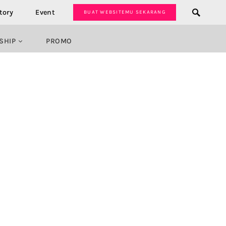
tory
Event
BUAT WEBSITEMU SEKARANG
SHIP
PROMO