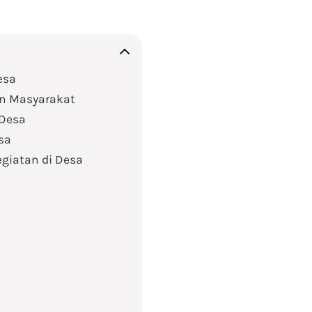
esa
an Masyarakat
 Desa
sa
giatan di Desa