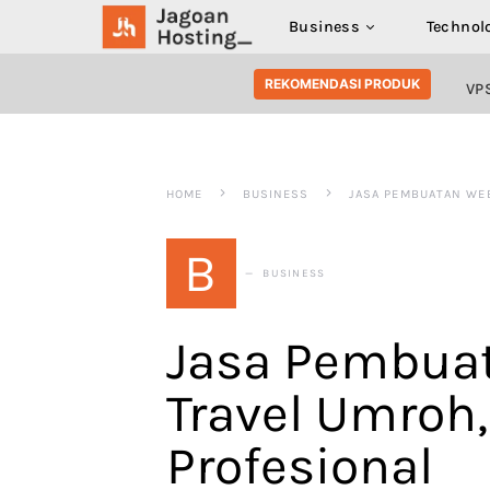
Business
Technol
SEARCH FOR:
REKOMENDASI PRODUK
VP
HOME
BUSINESS
JASA PEMBUATAN WEB
B
BUSINESS
Jasa Pembua
Travel Umroh
Profesional