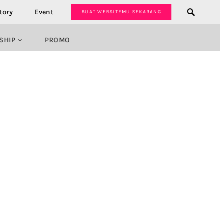
tory
Event
BUAT WEBSITEMU SEKARANG
SHIP
PROMO