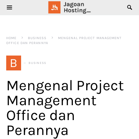
SEARCH FOR:
HOME
BUSINESS
MENGENAL PROJECT MANAGEMENT
OFFICE DAN PERANNYA
B
BUSINESS
Mengenal Project
Management
Office dan
Perannya