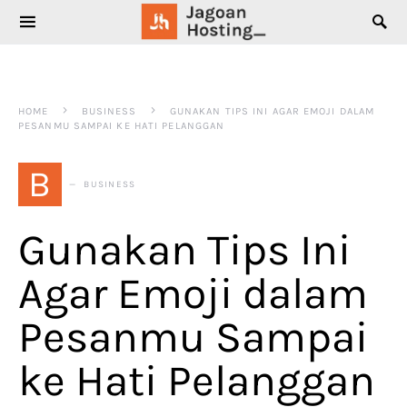
SEARCH FOR:
HOME
BUSINESS
GUNAKAN TIPS INI AGAR EMOJI DALAM
PESANMU SAMPAI KE HATI PELANGGAN
B
BUSINESS
Gunakan Tips Ini
Agar Emoji dalam
Pesanmu Sampai
ke Hati Pelanggan