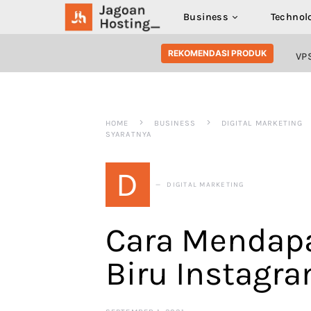
Business
Technol
SEARCH FOR:
REKOMENDASI PRODUK
VP
HOME
BUSINESS
DIGITAL MARKETING
SYARATNYA
D
DIGITAL MARKETING
Cara Mendap
Biru Instagr