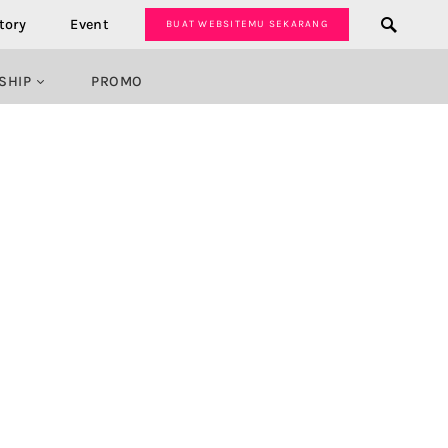
tory
Event
BUAT WEBSITEMU SEKARANG
SHIP
PROMO