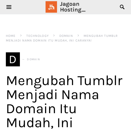
SEARCH FOR:
HOME
TECHNOLOGY
DOMAIN
MENGUBAH TUMBLR
MENJADI NAMA DOMAIN ITU MUDAH, INI CARANYA!
D
DOMAIN
Mengubah Tumblr
Menjadi Nama
Domain Itu
Mudah, Ini