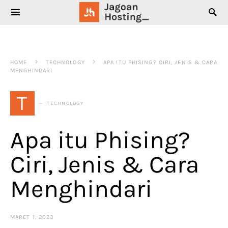
SEARCH FOR:
HOME
TECHNOLOGY
APA ITU PHISING? CIRI, JENIS & CARA
MENGHINDARI
T
TECHNOLOGY
Apa itu Phising?
Ciri, Jenis & Cara
Menghindari
MARET 1, 2023