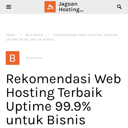
SEARCH FOR:
HOME
BUSINESS
REKOMENDASI WEB HOSTING TERBAIK
UPTIME 99.9% UNTUK BISNIS
B
BUSINESS
Rekomendasi Web
Hosting Terbaik
Uptime 99.9%
untuk Bisnis